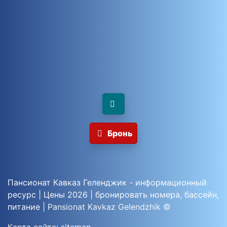
Бронь
Пансионат Кавказ Геленджик - информационный
ресурс
|
Цены 2026
|
бронировать
номера
,
бассейн
,
питание
|
Pansionat Kavkaz Gelendzhik ©